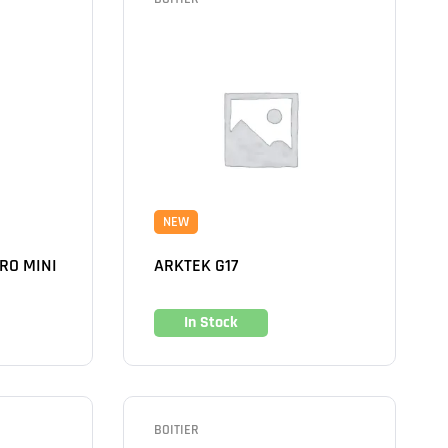
NEW
RO MINI
ARKTEK G17
In Stock
BOITIER