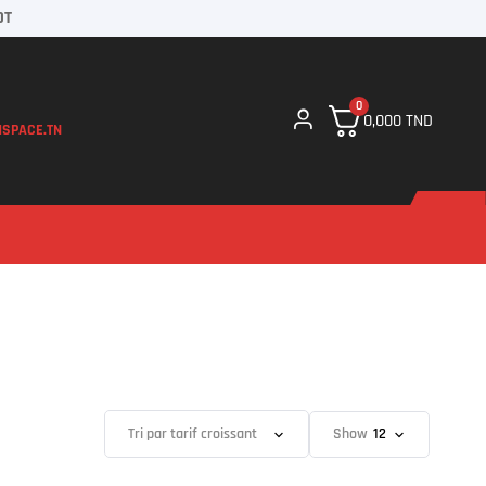
DT
0
0,000
TND
SPACE.TN
Show