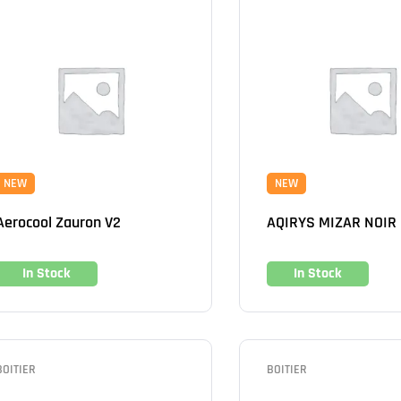
NEW
NEW
Aerocool Zauron V2
AQIRYS MIZAR NOIR
In Stock
In Stock
BOITIER
BOITIER