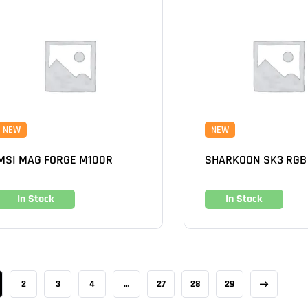
NEW
NEW
MSI MAG FORGE M100R
SHARKOON SK3 RGB
In Stock
In Stock
2
3
4
…
27
28
29