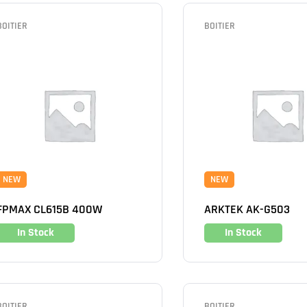
BOITIER
BOITIER
NEW
NEW
FPMAX CL615B 400W
ARKTEK AK-G503
In Stock
In Stock
BOITIER
BOITIER