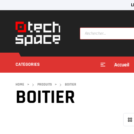
L
CATÉGORIES
Accueil
HOME
>
PRODUITS
>
BOITIER
BOITIER