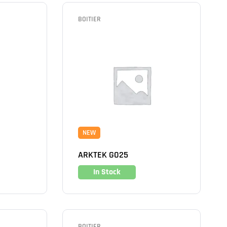
BOITIER
NEW
ARKTEK G025
In Stock
BOITIER