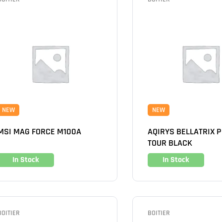
NEW
NEW
MSI MAG FORCE M100A
AQIRYS BELLATRIX P
TOUR BLACK
In Stock
In Stock
BOITIER
BOITIER