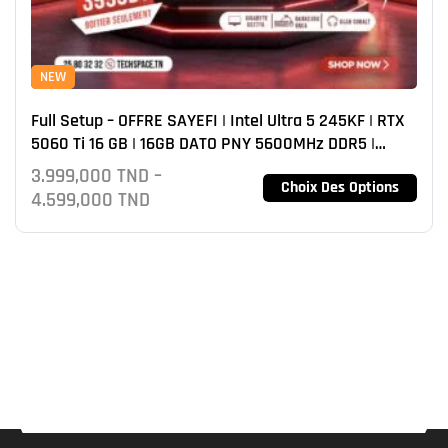
NEW
Full Setup – OFFRE SAYEFI | Intel Ultra 5 245KF | RTX
5060 Ti 16 GB | 16GB DATO PNY 5600MHz DDR5 |
NVMe 512GB
3.999,000
TND
–
Choix Des Options
4.599,000
TND