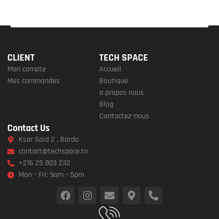
CLIENT
TECH SPACE
Mon compte
Accueil
Mes commandes
Boutique
a propos nous
Blog
Contactez-nous
Contact Us
Ksar Said 2 , Bardo
contact@techspace.tn
+216 25 803 232
Mon – Fri: 9am – 5pm