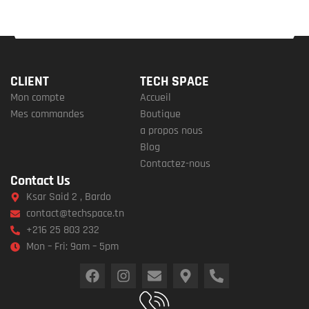
CLIENT
TECH SPACE
Mon compte
Accueil
Mes commandes
Boutique
a propos nous
Blog
Contactez-nous
Contact Us
Ksar Said 2 , Bardo
contact@techspace.tn
+216 25 803 232
Mon – Fri: 9am – 5pm