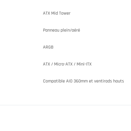
ATX Mid Tower
Panneau plein/aéré
ARGB
ATX / Micro-ATX / Mini-ITX
Compatible AIO 360mm et ventirads hauts