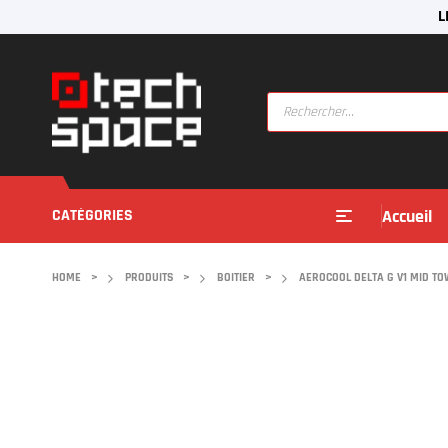
L
CATÉGORIES
Accueil
HOME
>
PRODUITS
>
BOITIER
>
AEROCOOL DELTA G V1 MID T