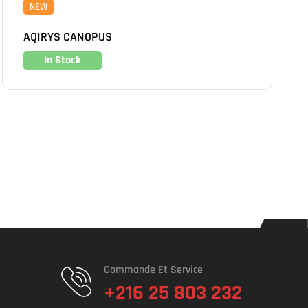
NEW
AQIRYS CANOPUS
In Stock
Commande Et Service
+216 25 803 232