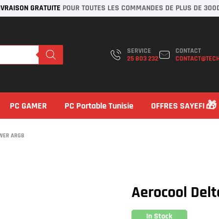
IVRAISON GRATUITE
POUR TOUTES LES COMMANDES DE PLUS DE 300
SERVICE
CONTACT
25 803 232
CONTACT@TECH
PC GAMER
PC Portable Tunisie
OFFRES SAYEFI
OWER ARGB
Aerocool Del
In Stock