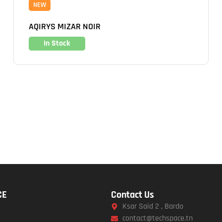
NEW
AQIRYS MIZAR NOIR
In Stock
CE
Contact Us
Ksar Said 2 , Bardo
contact@techspace.tn