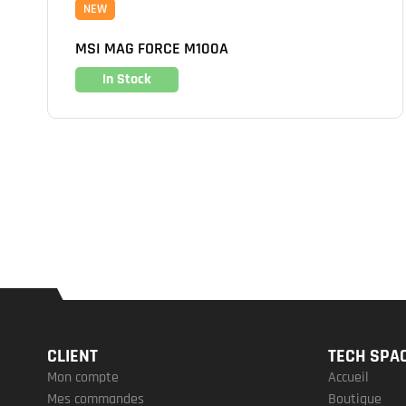
NEW
MSI MAG FORCE M100A
In Stock
CLIENT
TECH SPA
Mon compte
Accueil
Mes commandes
Boutique