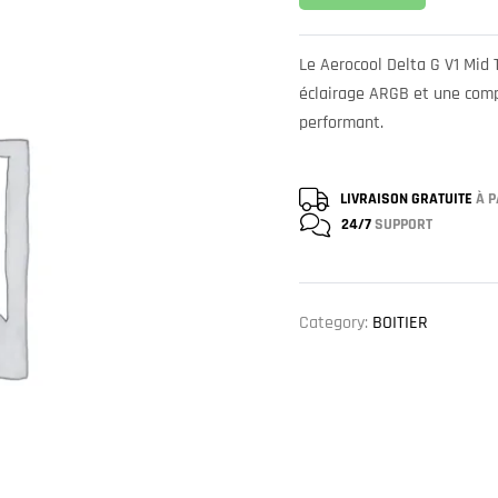
Le Aerocool Delta G V1 Mid
éclairage ARGB et une comp
performant.
LIVRAISON GRATUITE
À P
24/7
SUPPORT
Category:
BOITIER