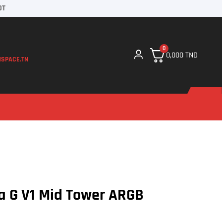
DT
0
0,000
TND
SPACE.TN
ta G V1 Mid Tower ARGB