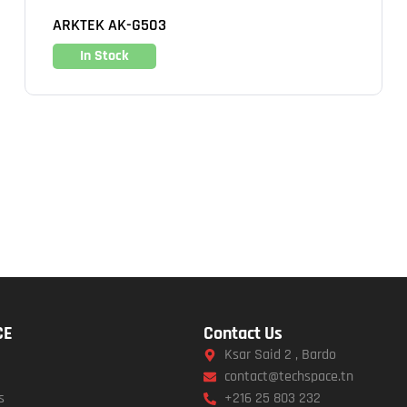
ARKTEK AK-G503
In Stock
CE
Contact Us
Ksar Said 2 , Bardo
contact@techspace.tn
s
+216 25 803 232