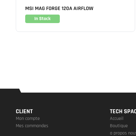
MSI MAG FORGE 120A AIRFLOW
In Stock
CLIENT
TECH SPA
Mon compte
Accueil
Mes commandes
Boutique
a propos nou