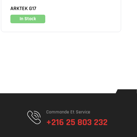
ARKTEK G17
In Stock
Commande Et Service
+216 25 803 232