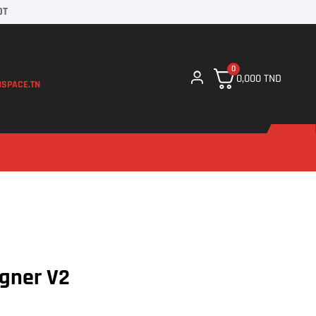
DT
0
0,000
TND
SPACE.TN
igner V2