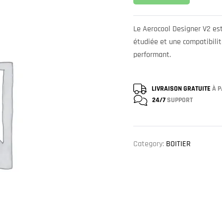
Le Aerocool Designer V2 est
étudiée et une compatibilit
performant.
LIVRAISON GRATUITE
À P
24/7
SUPPORT
Category:
BOITIER