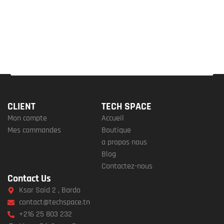
CLIENT
TECH SPACE
Mon compte
Accueil
Mes commandes
Boutique
a propos nous
Blog
Contactez-nous
Contact Us
Ksar Said 2 , Bardo
contact@techspace.tn
+216 25 803 232