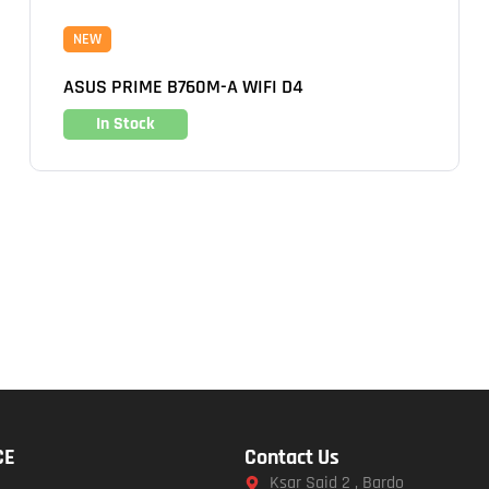
NEW
ASUS PRIME B760M-A WIFI D4
In Stock
CE
Contact Us
Ksar Said 2 , Bardo