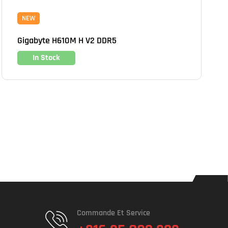
NEW
Gigabyte H610M H V2 DDR5
In Stock
Commande Et Service