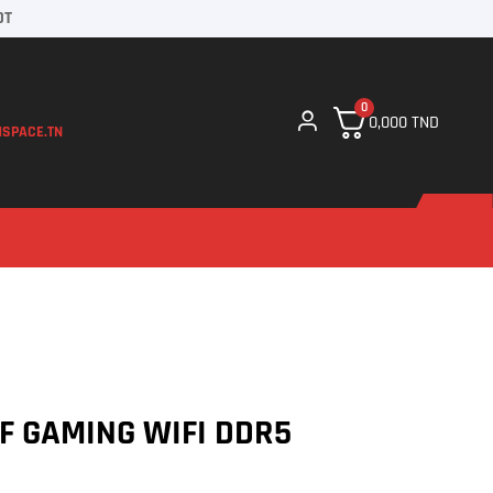
DT
0
0,000
TND
SPACE.TN
F GAMING WIFI DDR5