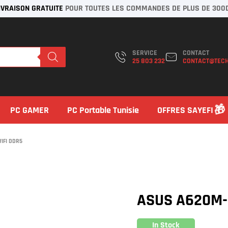
IVRAISON GRATUITE
POUR TOUTES LES COMMANDES DE PLUS DE 300
SERVICE
CONTACT
25 803 232
CONTACT@TECH
PC GAMER
PC Portable Tunisie
OFFRES SAYEFI
IFI DDR5
ASUS A620M-
In Stock