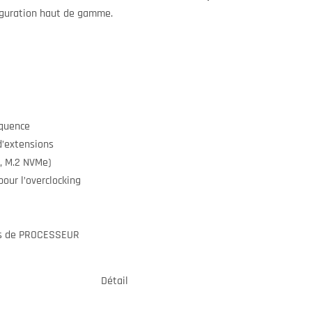
iguration haut de gamme.
quence
’extensions
, M.2 NVMe)
ur l’overclocking
ns de PROCESSEUR
Détail