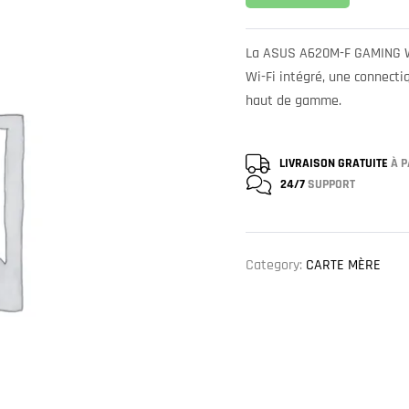
La ASUS A620M-F GAMING WI
Wi-Fi intégré, une connect
haut de gamme.
LIVRAISON GRATUITE
À P
24/7
SUPPORT
Category:
CARTE MÈRE