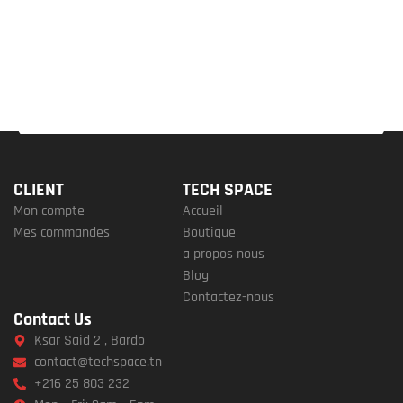
CLIENT
TECH SPACE
Mon compte
Accueil
Mes commandes
Boutique
a propos nous
Blog
Contactez-nous
Contact Us
Ksar Said 2 , Bardo
contact@techspace.tn
+216 25 803 232