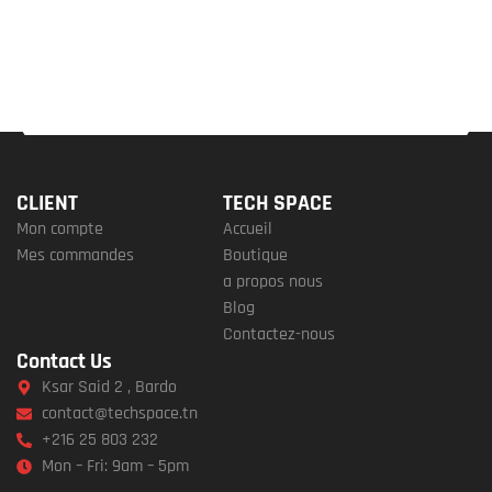
CLIENT
TECH SPACE
Mon compte
Accueil
Mes commandes
Boutique
a propos nous
Blog
Contactez-nous
Contact Us
Ksar Said 2 , Bardo
contact@techspace.tn
+216 25 803 232
Mon – Fri: 9am – 5pm