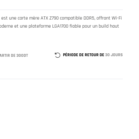
est une carte mère ATX Z790 compatible DDR5, offrant Wi-Fi
oderne et une plateforme LGA1700 fiable pour un build haut
PÉRIODE DE RETOUR DE
30 JOURS
ARTIR DE 300DT