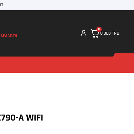
DT
0
0,000
TND
SPACE.TN
790-A WIFI