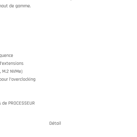
 haut de gamme.
quence
’extensions
, M.2 NVMe)
ur l’overclocking
ns de PROCESSEUR
Détail