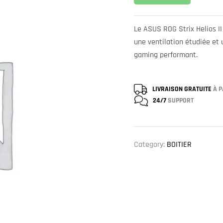
Le ASUS ROG Strix Helios II
une ventilation étudiée et 
gaming performant.
LIVRAISON GRATUITE
À P
24/7
SUPPORT
Category:
BOITIER