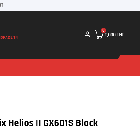
DT
0
0,000
TND
SPACE.TN
x Helios II GX601S Black