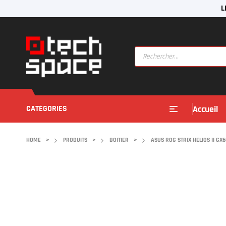
L
CATÉGORIES
Accueil
HOME
>
PRODUITS
>
BOITIER
>
ASUS ROG STRIX HELIOS II GX