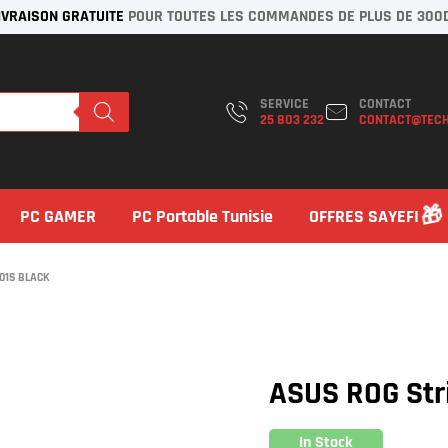
IVRAISON GRATUITE
POUR TOUTES LES COMMANDES DE PLUS DE 300
SERVICE
CONTACT
25 803 232
CONTACT@TECH
PC GAMER
PC Portable Tunisie
OFFRES SAYEFI
601S BLACK
ASUS ROG Stri
In Stock