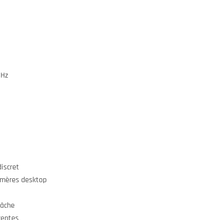
MHz
iscret
 mères desktop
tâche
centes