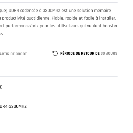
ique) DDR4 cadencée à 3200MHz est une solution mémoire
productivité quotidienne. Fiable, rapide et facile à installer,
ort performance/prix pour les utilisateurs qui veulent booster
e.
PÉRIODE DE RETOUR DE
30 JOURS
ARTIR DE 300DT
E
DDR4-3200MHZ