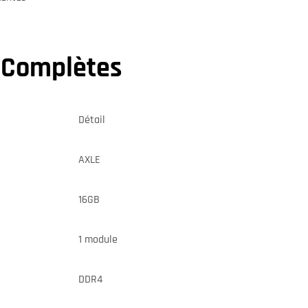
s Complètes
Détail
AXLE
16GB
1 module
DDR4