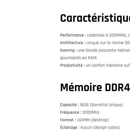
Caractéristiqu
Performance :
cadencée à 3200MHz, ce
Architecture :
conçue sur la norme DDR
Gaming :
une bande passante mémoire 
gourmands en RAM.
Productivité :
un confort mémoire suff
Mémoire DDR
Capacité :
16GB (Barrette Unique)
Fréquence :
3200MHz
Format :
UDIMM (desktop)
Éclairage :
Aucun (design sobre)