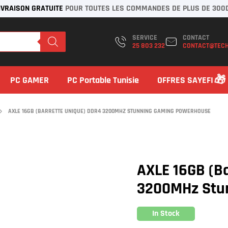
IVRAISON GRATUITE
POUR TOUTES LES COMMANDES DE PLUS DE 300
SERVICE
CONTACT
25 803 232
CONTACT@TECH
PC GAMER
PC Portable Tunisie
OFFRES SAYEFI
AXLE 16GB (BARRETTE UNIQUE) DDR4 3200MHZ STUNNING GAMING POWERHOUSE
AXLE 16GB (B
3200MHz Stu
In Stock