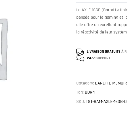
La AXLE 16GB (Barrette Un
pensée pour le gaming et la 
elle offre un excellent rapp
la réactivité de leur systèm
LIVRAISON GRATUITE
À P
24/7
SUPPORT
Category:
BARETTE MÉMOIR
Tag:
DDR4
SKU:
TST-RAM-AXLE-16GB-