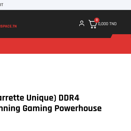
DT
0
0,000
TND
SPACE.TN
arrette Unique) DDR4
nning Gaming Powerhouse