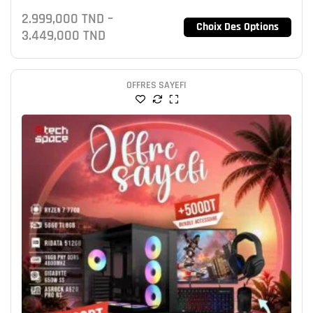
NVMe 512GB
2.999,000
TND
–
Choix Des Options
3.449,000
TND
OFFRES SAYEFI