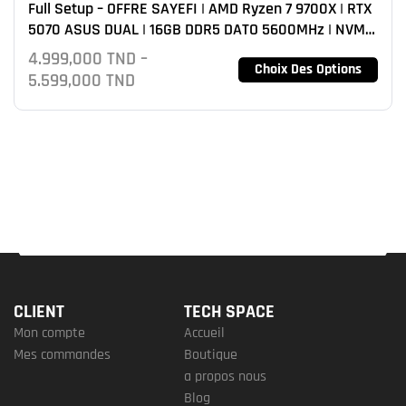
Full Setup – OFFRE SAYEFI | AMD Ryzen 7 9700X | RTX
5070 ASUS DUAL | 16GB DDR5 DATO 5600MHz | NVMe
MSI M450 500GB
4.999,000
TND
–
Choix Des Options
5.599,000
TND
CLIENT
TECH SPACE
Mon compte
Accueil
Mes commandes
Boutique
a propos nous
Blog