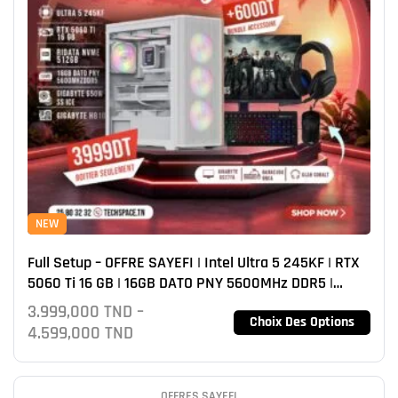
NEW
Full Setup – OFFRE SAYEFI | Intel Ultra 5 245KF | RTX
5060 Ti 16 GB | 16GB DATO PNY 5600MHz DDR5 |
NVMe 512GB
3.999,000
TND
–
Choix Des Options
4.599,000
TND
OFFRES SAYEFI