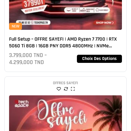
NEW
Full Setup – OFFRE SAYEFI | AMD Ryzen 7 7700 | RTX
5060 Ti 8GB | 16GB PNY DDR5 4800MHz | NVMe
512GB
3.799,000
TND
–
Choix Des Options
4.299,000
TND
OFFRES SAYEFI