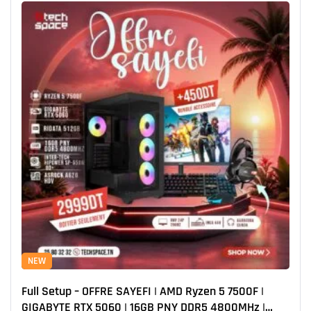
NEW
Full Setup – OFFRE SAYEFI | AMD Ryzen 5 7500F |
GIGABYTE RTX 5060 | 16GB PNY DDR5 4800MHz |