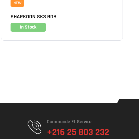
NEW
SHARKOON SK3 RGB
In Stock
Commande Et Service
+216 25 803 232