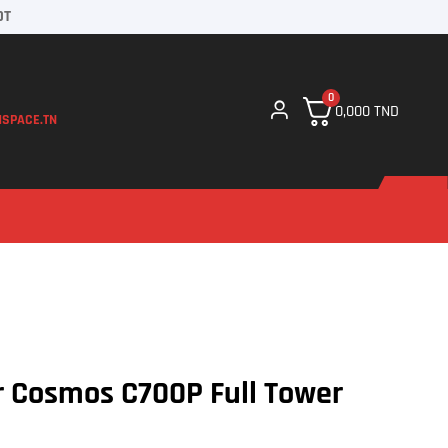
DT
0
0,000
TND
SPACE.TN
r Cosmos C700P Full Tower