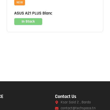
NEW
ASUS A21 PLUS Blanc
In Stock
CE
Contact Us
Ksar Said 2 , Bardo
contact@techspace.tn