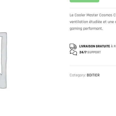
Le Cooler Master Cosmos C7
ventilation étudiée et une 
gaming performant.
LIVRAISON GRATUITE
À P
24/7
SUPPORT
Category:
BOITIER