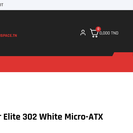
DT
0
0,000
TND
SPACE.TN
 Elite 302 White Micro-ATX