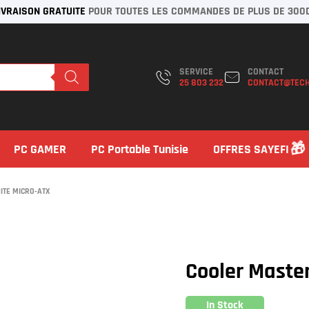
IVRAISON GRATUITE
POUR TOUTES LES COMMANDES DE PLUS DE 300
SERVICE
CONTACT
25 803 232
CONTACT@TECH
PC GAMER
PC Portable Tunisie
OFFRES SAYEFI
ITE MICRO-ATX
Cooler Master
In Stock