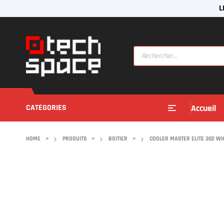
L
CATÉGORIES
Accueil
HOME
>
PRODUITS
>
BOITIER
>
COOLER MASTER ELITE 302 WH