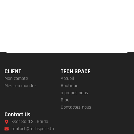
CLIENT
TECH SPACE
Mon compte
Accueil
Mes commandes
Boutique
a propos nous
Blog
Contactez-nous
Contact Us
Ksar Said 2 , Bardo
contact@techspace.tn