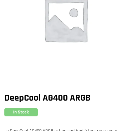
DeepCool AG400 ARGB
In Stock
Le DeepCool AG400 ARGB est un ventirad à tour conçu pour