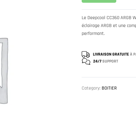
Le Deepcool CC360 ARGB Whi
éclairage ARGB et une comp
performant.
LIVRAISON GRATUITE
À P
24/7
SUPPORT
Category:
BOITIER