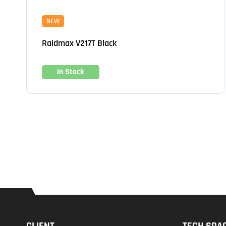
NEW
Raidmax V217T Black
In Stock