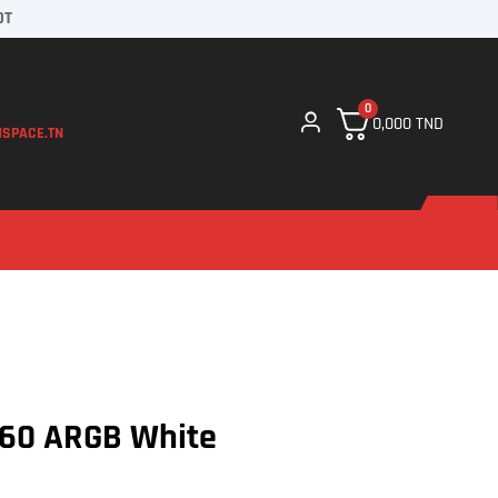
DT
0
0,000
TND
SPACE.TN
360 ARGB White