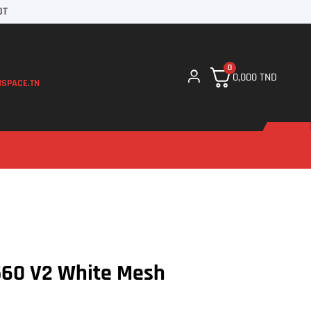
DT
0
0,000
TND
SPACE.TN
60 V2 White Mesh