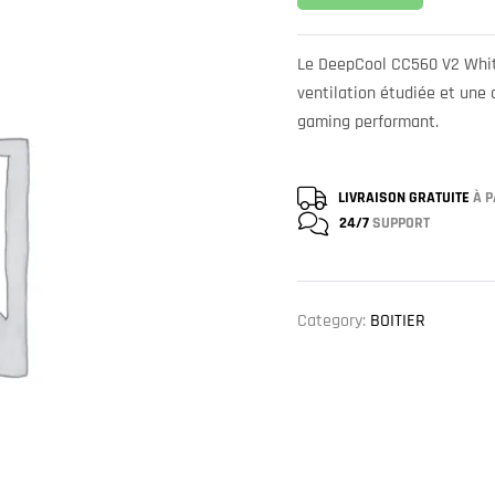
Le DeepCool CC560 V2 White
ventilation étudiée et une 
gaming performant.
LIVRAISON GRATUITE
À P
24/7
SUPPORT
Category:
BOITIER