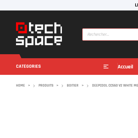
L
CATÉGORIES
Accueil
HOME
>
PRODUITS
>
BOITIER
>
DEEPCOOL CC560 V2 WHITE M