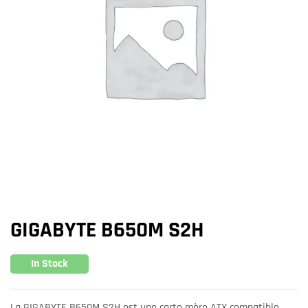
GIGABYTE B650M S2H
In Stock
La GIGABYTE B650M S2H est une carte mère ATX compatible