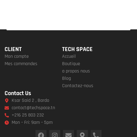
CLIENT
TECH SPACE
Mon compte
Accueil
Mes commandes
Boutique
a propos nous
Blog
Contactez-nous
Contact Us
Ksar Said 2 , Bardo
contact@techspace.tn
+216 25 803 232
Mon – Fri: 9am – 5pm