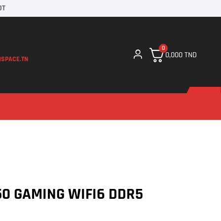
DT
0
0,000
TND
SPACE.TN
50 GAMING WIFI6 DDR5