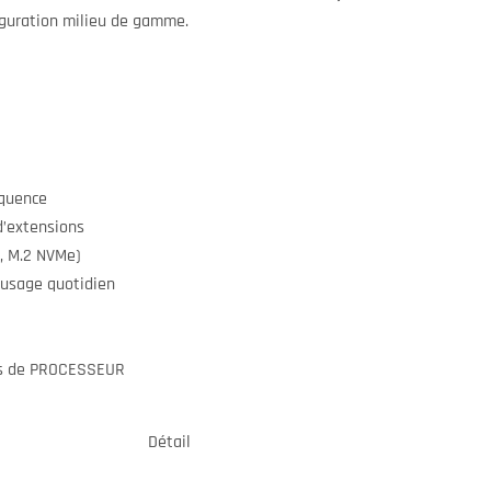
guration milieu de gamme.
quence
’extensions
, M.2 NVMe)
 usage quotidien
ns de PROCESSEUR
Détail