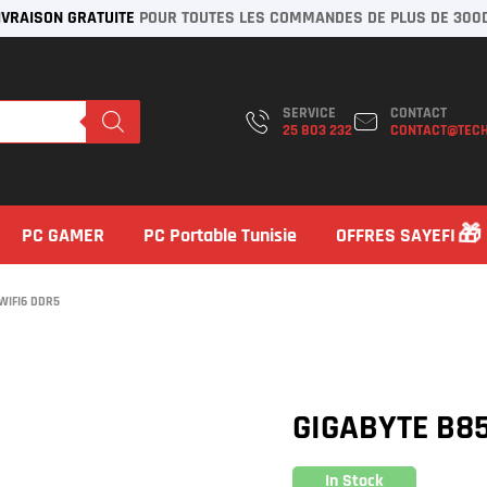
IVRAISON GRATUITE
POUR TOUTES LES COMMANDES DE PLUS DE 300
SERVICE
CONTACT
25 803 232
CONTACT@TECH
PC GAMER
PC Portable Tunisie
OFFRES SAYEFI
WIFI6 DDR5
GIGABYTE B8
In Stock