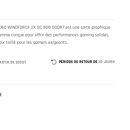
5060 WINDFORCE 2X OC 8GB GDDR7 est une carte graphique
amme conçue pour offrir des performances gaming solides,
ix taillé pour les gamers exigeants.
PÉRIODE DE RETOUR DE
30 JOURS
ARTIR DE 300DT
E