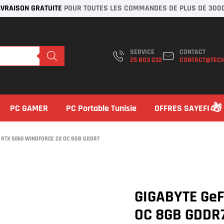
IVRAISON GRATUITE
POUR TOUTES LES COMMANDES DE PLUS DE 300
SERVICE
CONTACT
25 803 232
CONTACT@TECH
PC GAMER
PC Portable Tunisie
OFFRES SAYEFI
 RTX 5060 WINDFORCE 2X OC 8GB GDDR7
GIGABYTE GeF
OC 8GB GDDR