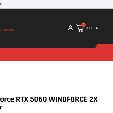
DT
0
0,000
TND
SPACE.TN
orce RTX 5060 WINDFORCE 2X
7