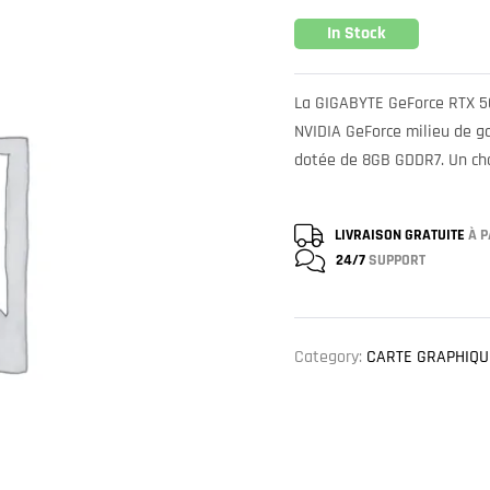
In Stock
La GIGABYTE GeForce RTX 
NVIDIA GeForce milieu de g
dotée de 8GB GDDR7. Un cho
LIVRAISON GRATUITE
À P
24/7
SUPPORT
Category:
CARTE GRAPHIQU