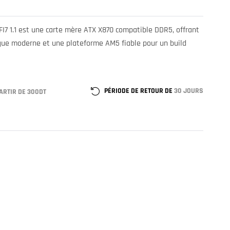
I7 1.1 est une carte mère ATX X870 compatible DDR5, offrant
ique moderne et une plateforme AM5 fiable pour un build
PÉRIODE DE RETOUR DE
30 JOURS
ARTIR DE 300DT