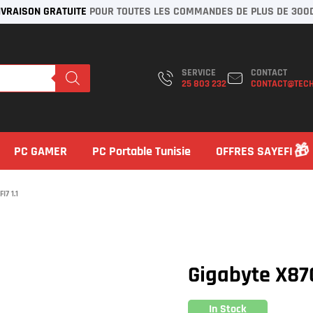
IVRAISON GRATUITE
POUR TOUTES LES COMMANDES DE PLUS DE 300
SERVICE
CONTACT
25 803 232
CONTACT@TECH
PC GAMER
PC Portable Tunisie
OFFRES SAYEFI
7 1.1
Gigabyte X870
In Stock