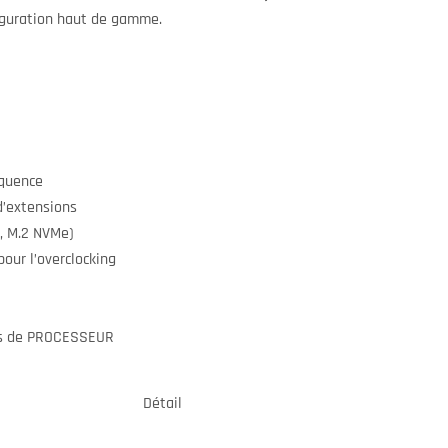
iguration haut de gamme.
quence
’extensions
, M.2 NVMe)
ur l’overclocking
ns de PROCESSEUR
Détail