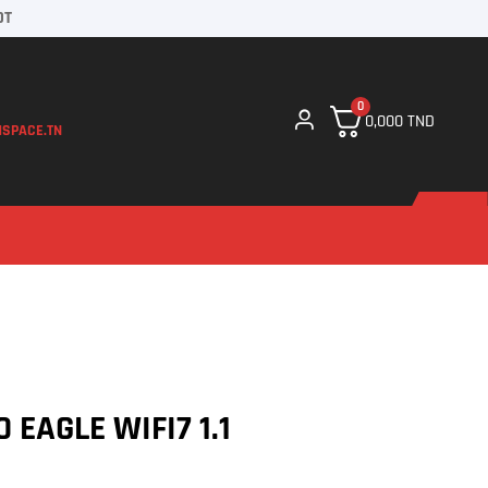
DT
0
0,000
TND
SPACE.TN
 EAGLE WIFI7 1.1