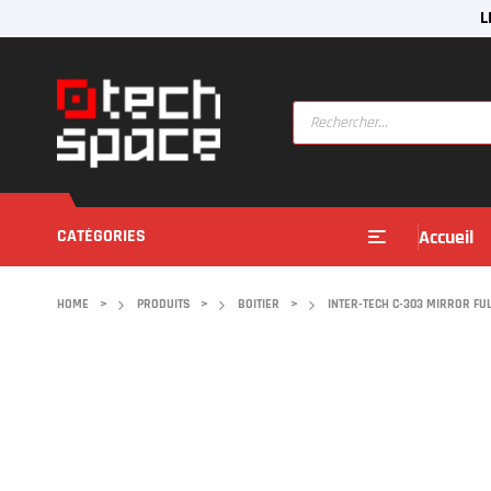
L
CATÉGORIES
Accueil
HOME
>
PRODUITS
>
BOITIER
>
INTER-TECH C-303 MIRROR FU