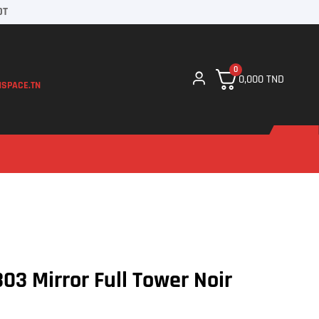
DT
0
0,000
TND
SPACE.TN
303 Mirror Full Tower Noir