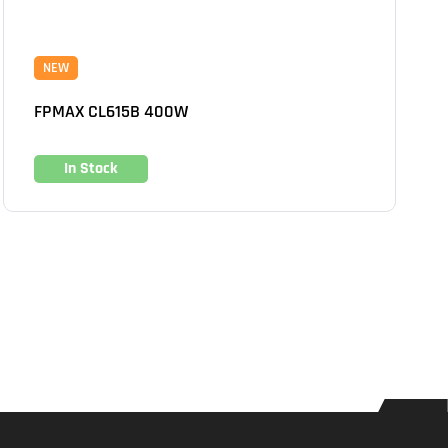
NEW
FPMAX CL615B 400W
In Stock