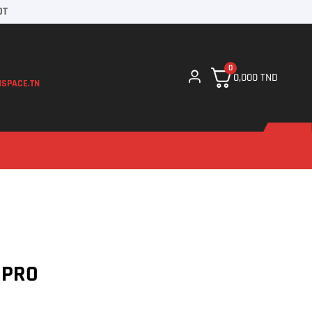
DT
0
0,000
TND
SPACE.TN
 PRO