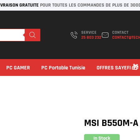
IVRAISON GRATUITE
POUR TOUTES LES COMMANDES DE PLUS DE 300
SERVICE
CONTACT
25 803 232
CONTACT@TECH
PC GAMER
PC Portable Tunisie
OFFRES SAYEFI
MSI B550M-A
In Stock