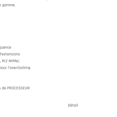
de gamme.
quence
’extensions
, M.2 NVMe)
ur l’overclocking
ns de PROCESSEUR
Détail