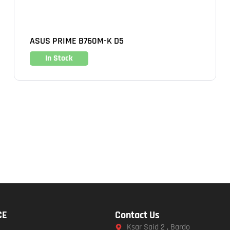
ASUS PRIME B760M-K D5
In Stock
CE
Contact Us
Ksar Said 2 , Bardo