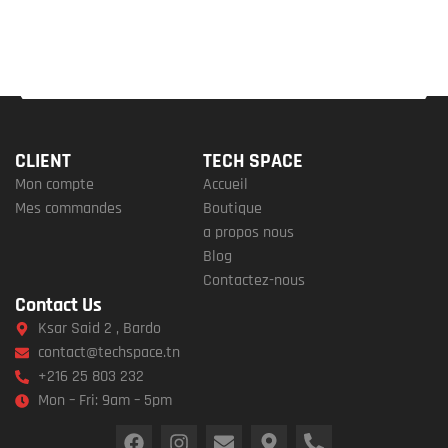
CLIENT
TECH SPACE
Mon compte
Accueil
Mes commandes
Boutique
a propos nous
Blog
Contactez-nous
Contact Us
Ksar Said 2 , Bardo
contact@techspace.tn
+216 25 803 232
Mon – Fri: 9am – 5pm