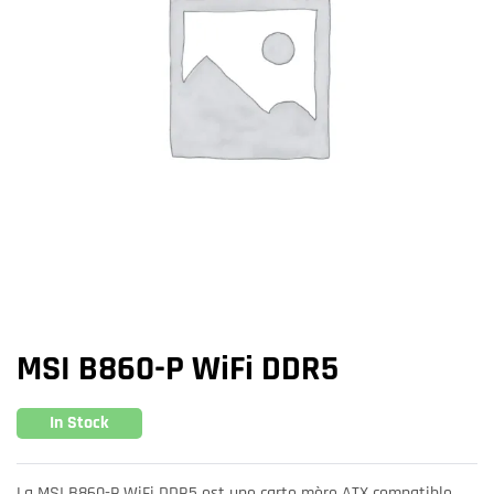
MSI B860-P WiFi DDR5
In Stock
La MSI B860-P WiFi DDR5 est une carte mère ATX compatible