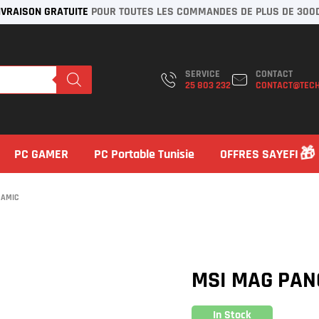
IVRAISON GRATUITE
POUR TOUTES LES COMMANDES DE PLUS DE 300
SERVICE
CONTACT
25 803 232
CONTACT@TECH
PC GAMER
PC Portable Tunisie
OFFRES SAYEFI
RAMIC
MSI MAG PANO
In Stock