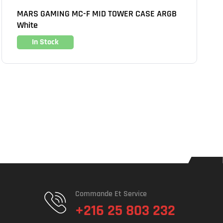
MARS GAMING MC-F MID TOWER CASE ARGB
White
In Stock
Commande Et Service
+216 25 803 232