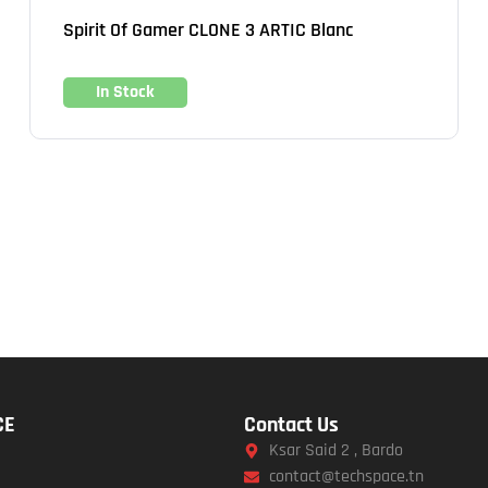
Spirit Of Gamer CLONE 3 ARTIC Blanc
In Stock
CE
Contact Us
Ksar Said 2 , Bardo
contact@techspace.tn