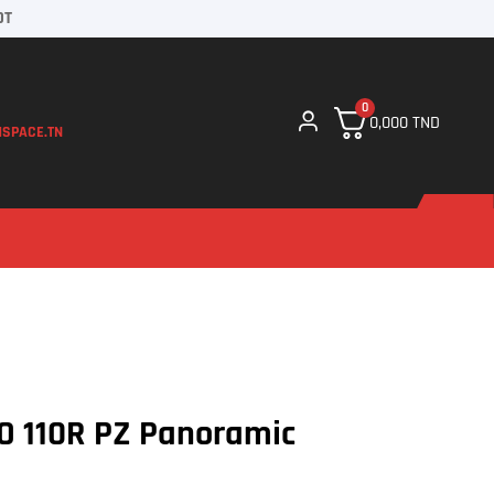
DT
0
0,000
TND
SPACE.TN
 110R PZ Panoramic