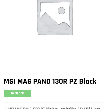
MSI MAG PANO 130R PZ Black
In Stock
Le MSI MAG PANO 130R PZ Black est un boîtier ATX Mid Tower