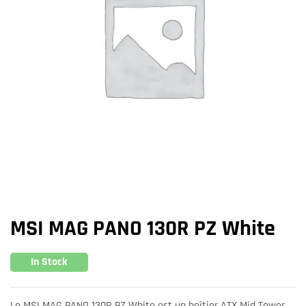
MSI MAG PANO 130R PZ White
In Stock
Le MSI MAG PANO 130R PZ White est un boîtier ATX Mid Tower