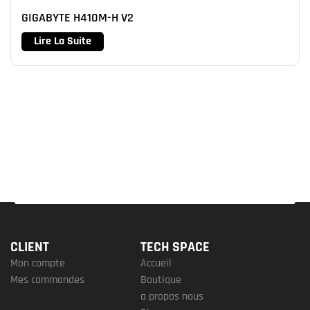
GIGABYTE H410M-H V2
Lire La Suite
CLIENT
TECH SPACE
Mon compte
Accueil
Mes commandes
Boutique
a propos nous