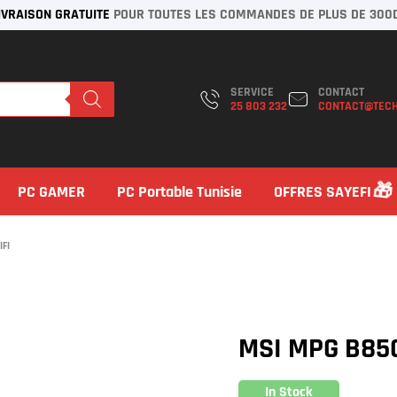
IVRAISON GRATUITE
POUR TOUTES LES COMMANDES DE PLUS DE 300
SERVICE
CONTACT
25 803 232
CONTACT@TECH
PC GAMER
PC Portable Tunisie
OFFRES SAYEFI
IFI
MSI MPG B850
In Stock