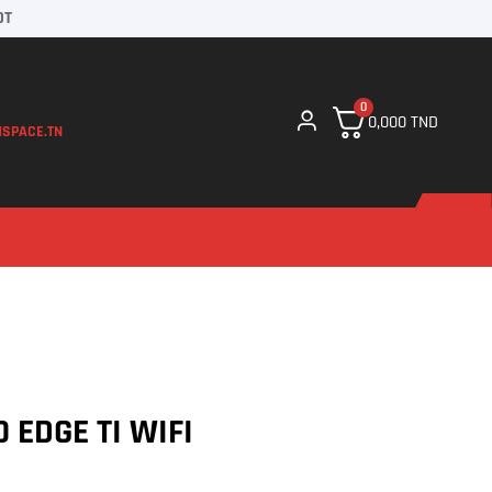
DT
0
0,000
TND
SPACE.TN
 EDGE TI WIFI