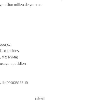
guration milieu de gamme.
quence
’extensions
, M.2 NVMe)
 usage quotidien
ns de PROCESSEUR
Détail