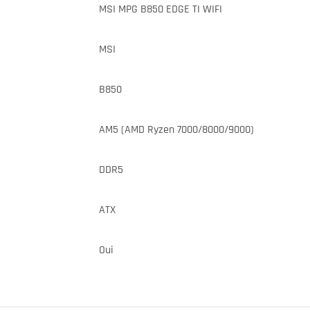
MSI MPG B850 EDGE TI WIFI
MSI
B850
AM5 (AMD Ryzen 7000/8000/9000)
DDR5
ATX
Oui