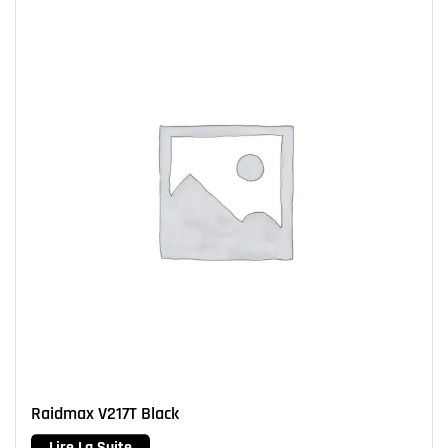
Raidmax V217T Black
Lire La Suite