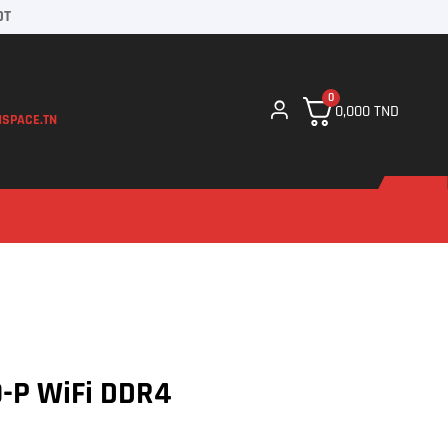
DT
0
0,000
TND
SPACE.TN
-P WiFi DDR4