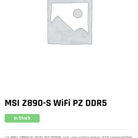
MSI Z890-S WiFi PZ DDR5
In Stock
La MSI Z890-S WiFi PZ DDR5 est une carte mère ATX compatible