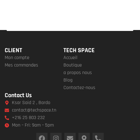
CLIENT
TECH SPACE
Mon compte
Accueil
Mes commandes
Boutique
a propos nous
Blog
Contactez-nous
Contact Us
Ksar Said 2 , Bardo
contact@techspace.tn
+216 25 803 232
Mon – Fri: 9am – 5pm