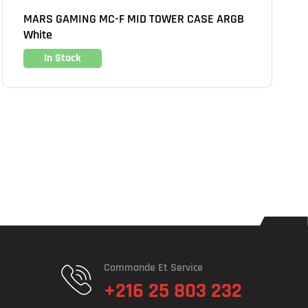
MARS GAMING MC-F MID TOWER CASE ARGB
White
In Stock
Commande Et Service
+216 25 803 232