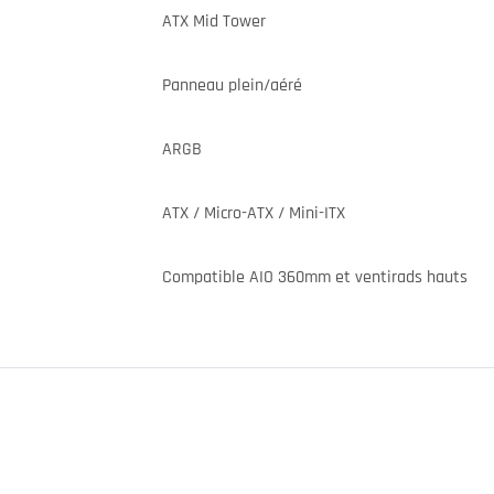
ATX Mid Tower
Panneau plein/aéré
ARGB
ATX / Micro-ATX / Mini-ITX
Compatible AIO 360mm et ventirads hauts