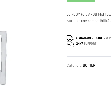
Le NJOY Fort ARGB Mid Towe
ARGB et une compatibilité 
LIVRAISON GRATUITE
À P
24/7
SUPPORT
Category:
BOITIER