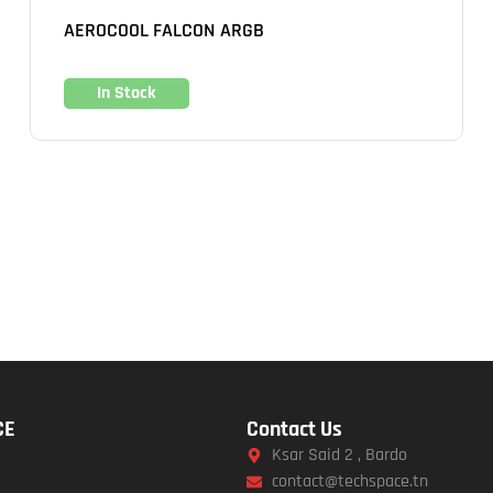
AEROCOOL FALCON ARGB
In Stock
CE
Contact Us
Ksar Said 2 , Bardo
contact@techspace.tn