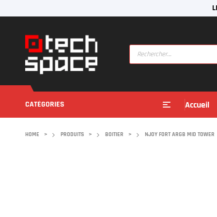
L
CATÉGORIES
Accueil
HOME
>
PRODUITS
>
BOITIER
>
NJOY FORT ARGB MID TOWER