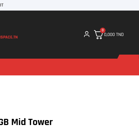
DT
0
0,000
TND
SPACE.TN
GB Mid Tower