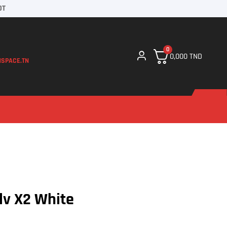
DT
0
0,000
TND
SPACE.TN
lv X2 White