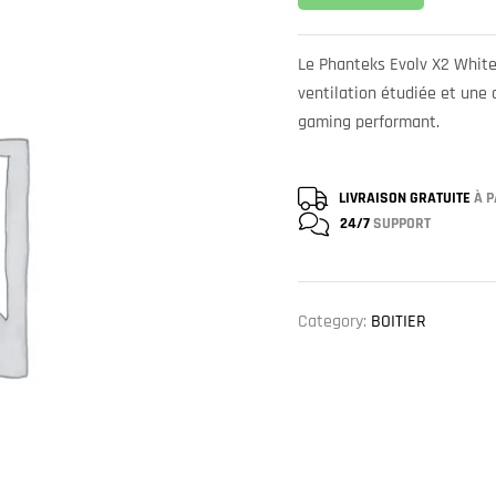
Le Phanteks Evolv X2 White
ventilation étudiée et une 
gaming performant.
LIVRAISON GRATUITE
À P
24/7
SUPPORT
Category:
BOITIER