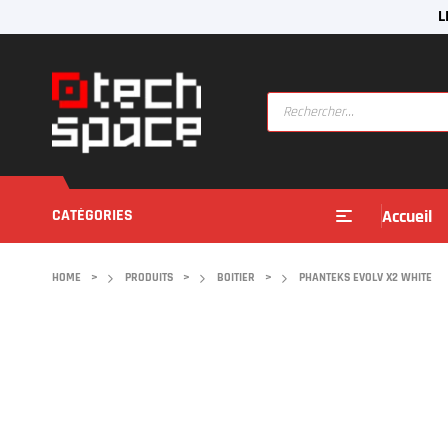
L
CATÉGORIES
Accueil
HOME
>
PRODUITS
>
BOITIER
>
PHANTEKS EVOLV X2 WHITE