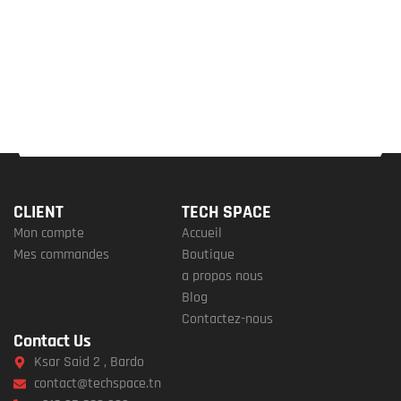
CLIENT
TECH SPACE
Mon compte
Accueil
Mes commandes
Boutique
a propos nous
Blog
Contactez-nous
Contact Us
Ksar Said 2 , Bardo
contact@techspace.tn