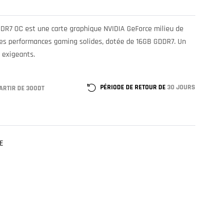
DR7 OC est une carte graphique NVIDIA GeForce milieu de
es performances gaming solides, dotée de 16GB GDDR7. Un
s exigeants.
PÉRIODE DE RETOUR DE
30 JOURS
ARTIR DE 300DT
E