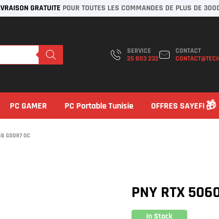
IVRAISON GRATUITE
POUR TOUTES LES COMMANDES DE PLUS DE 300
SERVICE
CONTACT
25 803 232
CONTACT@TECH
PC GAMER
PC Portable Tunisie
OFFRES SAYEFI
6GB GDDR7 OC
PNY RTX 5060
In Stock