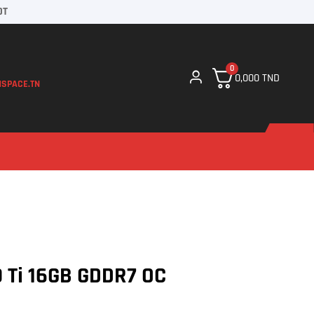
DT
0
0,000
TND
SPACE.TN
 Ti 16GB GDDR7 OC