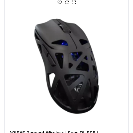
AQIRYS Dagonet Wireless | Sans Fil, RGB |