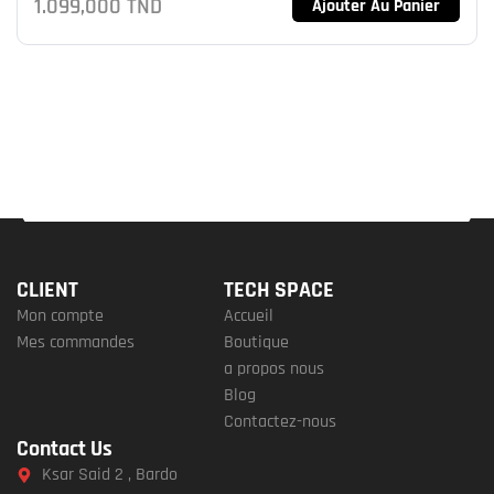
1.099,000
TND
Ajouter Au Panier
CLIENT
TECH SPACE
Mon compte
Accueil
Mes commandes
Boutique
a propos nous
Blog
Contactez-nous
Contact Us
Ksar Said 2 , Bardo