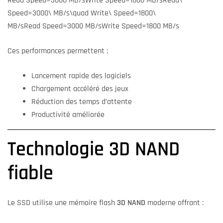
Read Speed=3000 MB/sWrite Speed=1800 MB/sRead\
Speed=3000\ MB/s\quad Write\ Speed=1800\
MB/s
R
e
a
d
Sp
ee
d
=
3000
MB
/
s
W
r
i
t
e
Sp
ee
d
=
1800
MB
/
s
Ces performances permettent :
Lancement rapide des logiciels
Chargement accéléré des jeux
Réduction des temps d’attente
Productivité améliorée
Technologie 3D NAND
fiable
Le SSD utilise une mémoire flash
3D NAND
moderne offrant :