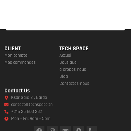
CLIENT
TECH SPACE
Mon compte
Accueil
Mes commandes
Boutique
a propos nous
Blog
Contactez-nous
Contact Us
Ksar Said 2 , Bardo
contact@techspace.tn
+216 25 803 232
Mon – Fri: 9am – 5pm