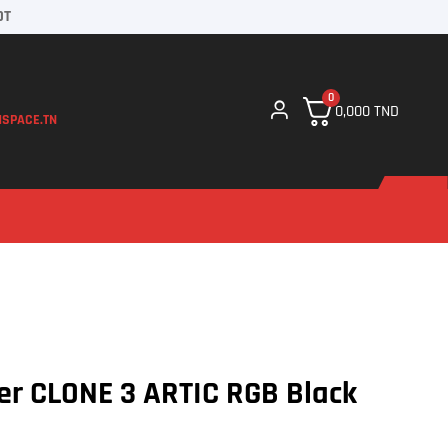
DT
0
0,000
TND
SPACE.TN
er CLONE 3 ARTIC RGB Black