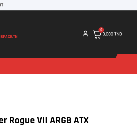
DT
0
0,000
TND
SPACE.TN
mer Rogue VII ARGB ATX