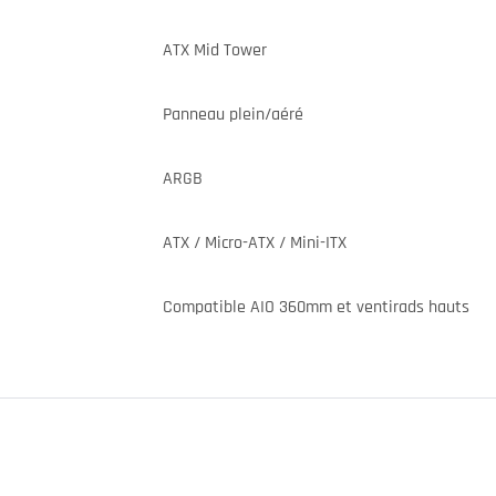
ATX Mid Tower
Panneau plein/aéré
ARGB
ATX / Micro-ATX / Mini-ITX
Compatible AIO 360mm et ventirads hauts