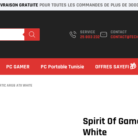
IVRAISON GRATUITE
POUR TOUTES LES COMMANDES DE PLUS DE 300
SERVICE
CONTACT
25 803 232
CONTACT@TECH
PC GAMER
PC Portable Tunisie
OFFRES SAYEFI
ARTIC ARGB ATX WHITE
Spirit Of Gam
White