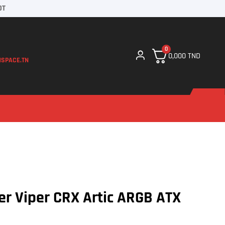
DT
0
0,000
TND
SPACE.TN
er Viper CRX Artic ARGB ATX