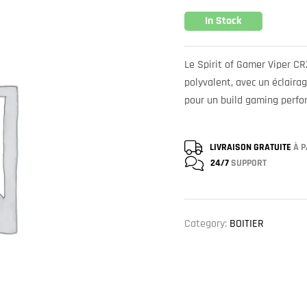
In Stock
Le Spirit of Gamer Viper C
polyvalent, avec un éclaira
pour un build gaming perfo
LIVRAISON GRATUITE
À P
24/7
SUPPORT
Category:
BOITIER