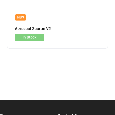
NEW
Aerocool Zauron V2
In Stock