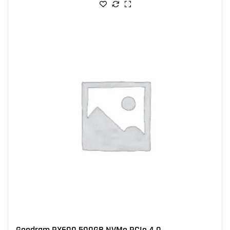
Goodram PX600 500GB NVMe PCIe 4.0