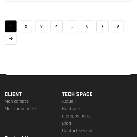
1
2
3
4
…
6
7
8
CLIENT
TECH SPACE
Mon compte
Accueil
Mes commandes
Boutique
a propos nous
Blog
Contactez-nous