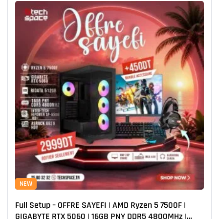
NEW
Full Setup – OFFRE SAYEFI | AMD Ryzen 5 7500F |
GIGABYTE RTX 5060 | 16GB PNY DDR5 4800MHz |