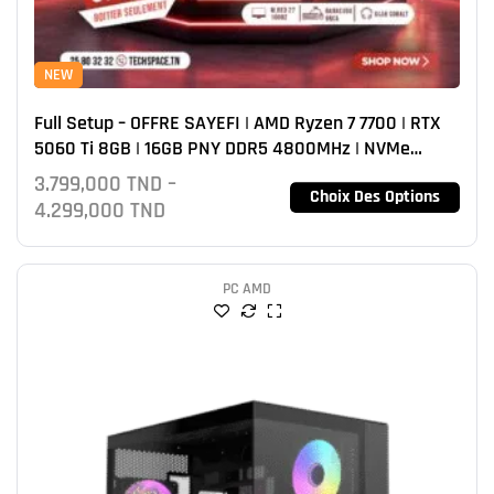
NEW
Full Setup – OFFRE SAYEFI | AMD Ryzen 7 7700 | RTX
5060 Ti 8GB | 16GB PNY DDR5 4800MHz | NVMe
512GB
3.799,000
TND
–
Choix Des Options
4.299,000
TND
PC AMD