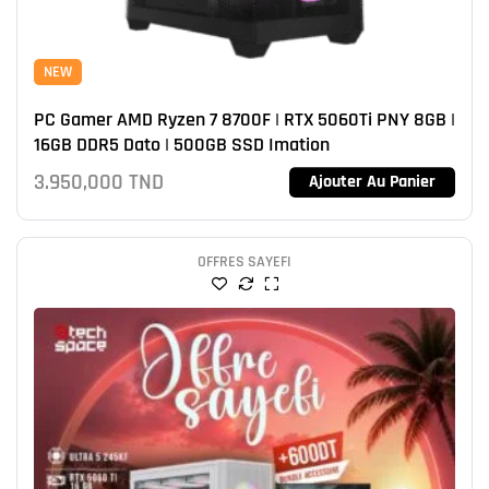
NEW
PC Gamer AMD Ryzen 7 8700F | RTX 5060Ti PNY 8GB |
16GB DDR5 Dato | 500GB SSD Imation
3.950,000
TND
Ajouter Au Panier
OFFRES SAYEFI