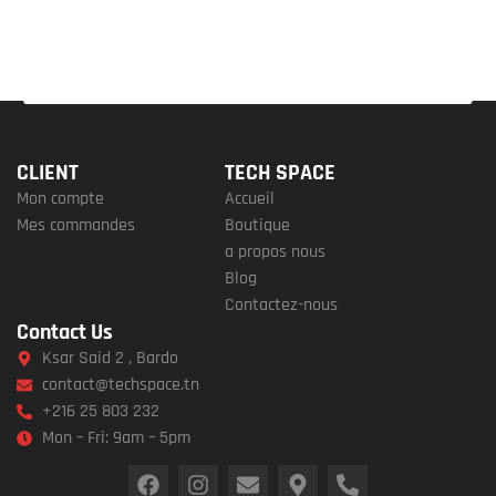
CLIENT
TECH SPACE
Mon compte
Accueil
Mes commandes
Boutique
a propos nous
Blog
Contactez-nous
Contact Us
Ksar Said 2 , Bardo
contact@techspace.tn
+216 25 803 232
Mon – Fri: 9am – 5pm