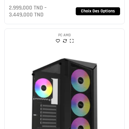
NVMe 512GB
2.999,000
TND
–
Choix Des Options
3.449,000
TND
PC AMD