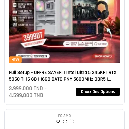
NEW
Full Setup – OFFRE SAYEFI | Intel Ultra 5 245KF | RTX
5060 Ti 16 GB | 16GB DATO PNY 5600MHz DDR5 |
NVMe 512GB
3.999,000
TND
–
Choix Des Options
4.599,000
TND
PC AMD