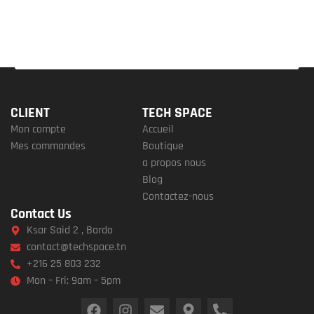
CLIENT
TECH SPACE
Mon compte
Accueil
Mes commandes
Boutique
a propos nous
Blog
Contactez-nous
Contact Us
Ksar Said 2 , Bardo
contact@techspace.tn
+216 25 803 232
Mon – Fri: 9am – 5pm