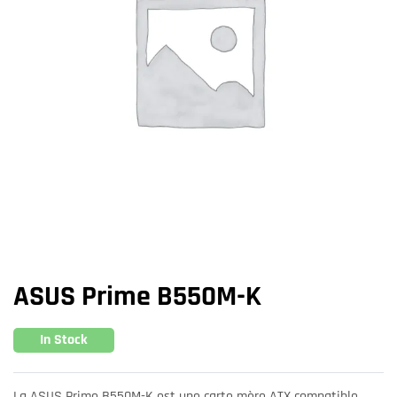
ASUS Prime B550M-K
In Stock
La ASUS Prime B550M-K est une carte mère ATX compatible