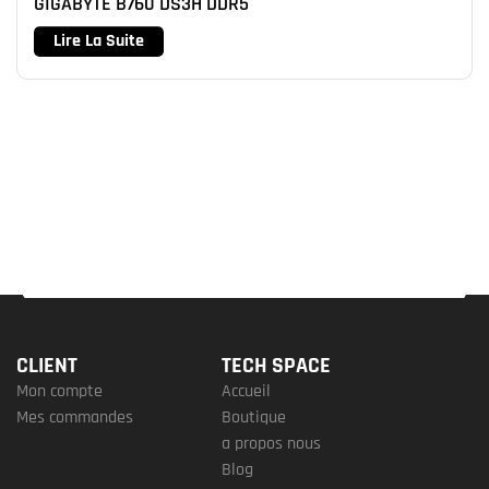
GIGABYTE B760 DS3H DDR5
Lire La Suite
CLIENT
TECH SPACE
Mon compte
Accueil
Mes commandes
Boutique
a propos nous
Blog