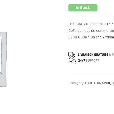
In Stock
La GIGABYTE GeForce RTX 5
GeForce haut de gamme conç
32GB GDDR7. Un choix taillé
LIVRAISON GRATUITE
À P
24/7
SUPPORT
Category:
CARTE GRAPHIQU