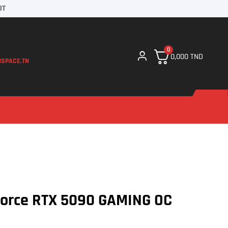
DT
0
0,000
TND
SPACE.TN
orce RTX 5090 GAMING OC