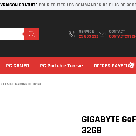
IVRAISON GRATUITE
POUR TOUTES LES COMMANDES DE PLUS DE 300
SERVICE
CONTACT
25 803 232
CONTACT@TECH
PC GAMER
PC Portable Tunisie
OFFRES SAYEFI
 RTX 5090 GAMING OC 32GB
GIGABYTE GeF
32GB